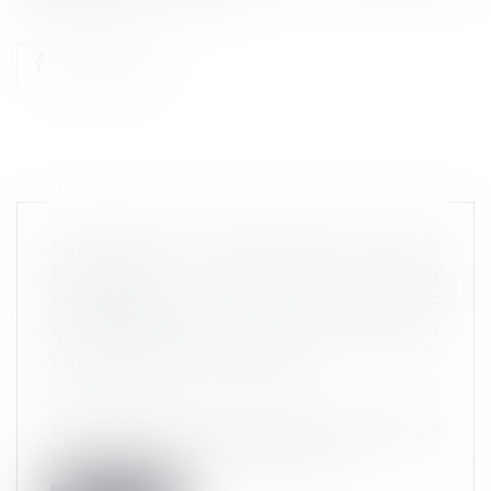
MAISONS DE VENTE : UNE VENTE AUX
ENCHÈRES D'OEUVRES D'ART
APPARTENANT À UNE PERSONNE
PROTÉGÉE NE RELÈVE PAS DU STATUT
DES VENTES JUDICIAIRES
Commissaires de Justice
/
Mesures
d'exécution
Par ordonnance du 6 juin 2016, un juge des
tutelles autorise un tuteur à conf...