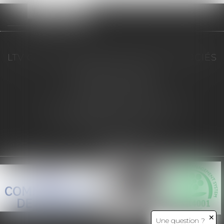
LTV COMMISSAIRES DE JUSTICE ASSOCIÉS
Espace Hôtel Dieu
4 rue Gui Patin - BP896
60000 BEAUVAIS
Tél :
03 44 11 14 44
- Fax :
03 44 45 36 19
contact@ltv-huissiers.fr
CONSTAT 24/24 7/7 :
03 44 11 14 40
Nous localiser
✕
Une question ?