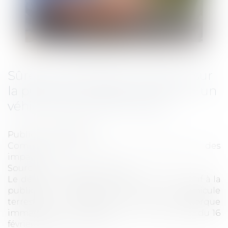
Sûretés : publication du décret sur
la publicité du gage portant sur un
véhicule terrestre à moteur
Publié le :
21/02/2023
Commissaires de Justice
/
Recouvrement des
impayés
Source :
www.actu-juridique.fr
Le décret n° 2023-97 du 14 février 2023 relatif à la
publicité du gage portant sur un véhicule
terrestre à moteur ou une remorque
immatriculés a été publié au Journal officiel du 16
février 2023...
Lire la suite