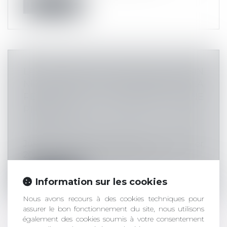
Lire la suite
LA VÉRIFICATION AUPRÈS D’UN VOISIN
NE PERMET PLUS D’ASSURER LA
RÉALITÉ DU DOMICILE D’UNE
PERSONNE
Commissaires de Justice
/
Mesures
d'exécution
Jusqu’au dernier arrêt rendu le 12 janvier
2023 par la Cour de cassation, les...
Lire la suite
Information sur les cookies
Nous avons recours à des cookies techniques pour
assurer le bon fonctionnement du site, nous utilisons
également des cookies soumis à votre consentement