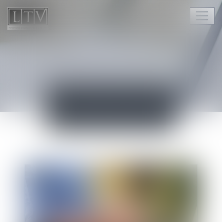
Ouvr
le
men
ACTUALITÉS