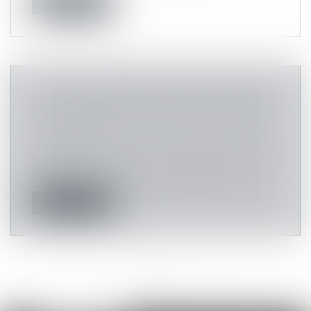
Lire la suite
LE TAUX D'INTÉRÊT LÉGAL MAJORÉ ET
LA QUESTION DU POINT DE DÉPART
Commissaires de Justice
/
Recouvrement
des impayés
L'affaire porte sur un litige entre deux
époux, concernant le versement par l...
Lire la suite
<<
<
...
20
21
22
23
24
25
26
...
>
>>