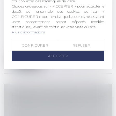
pour collecter des statistiques de visite.
Cliquez ci-dessous sur « ACCEPTER » pour accepter le
SÛRETÉS : PUBLICATION DU DÉCRET
dépôt de l'ensemble des cookies ou sur «
SUR LA PUBLICITÉ DU GAGE PORTANT
CONFIGURER » pour choisir quels cookies nécessitant
SUR UN VÉHICULE TERRESTRE À
votre consentement seront déposés (cookies
MOTEUR
statistiques), avant de continuer votre visite du site.
Plus d'informations
Commissaires de Justice
/
Recouvrement
des impayés
Le décret n° 2023-97 du 14 février 2023
CONFIGURER
REFUSER
relatif à la publicité du gage portan...
ACCEPTER
Lire la suite
PRÉSERVER LA CHALEUR HUMAINE
MALGRÉ 19 ° DANS L'ÉTUDE
Commissaires de Justice
/
Constats
Commissaires de Justice
/
Mesures