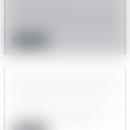
d'exécution
ACTUALITÉS DE L’ÉTUDE
Si vous aussi vous vous demandez
comment allier écologie sans faire risquer
à...
Lire la suite
LE SÉQUESTRE DES CRÉANCES
SAISIES À TITRE CONSERVATOIRE N'EST
PAS UNE MESURE AUTONOME
Commissaires de Justice
/
Recouvrement
des impayés
La consignation des sommes saisies à titre
conservatoire, entre les mains d'u...