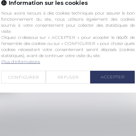
ite
Information sur les cookies
Nous avons recours à des cookies techniques pour assurer le bon
fonctionnement du site, nous utilisons également des cookies
soumis à votre consentement pour collecter des statistiques de
visite.
Cliquez ci-dessous sur « ACCEPTER » pour accepter le dépôt de
U BARÈME DES SAISIES ET CESSI
l'ensemble des cookies ou sur « CONFIGURER » pour choisir quels
ATIONS POUR L'ANNÉE 2022
cookies nécessitant votre consentement seront déposés (cookies
es de Justice
/
Recouvrement des impayés
statistiques), avant de continuer votre visite du site.
en 2021, le barème annuel des saisies et ce
Plus d'informations
ns...
ACCEPTER
CONFIGURER
REFUSER
ite
TAIRE : COMMENT FAIRE FACE AUX LOYERS
OCATAIRE ?
es de Justice
/
Recouvrement des impayés