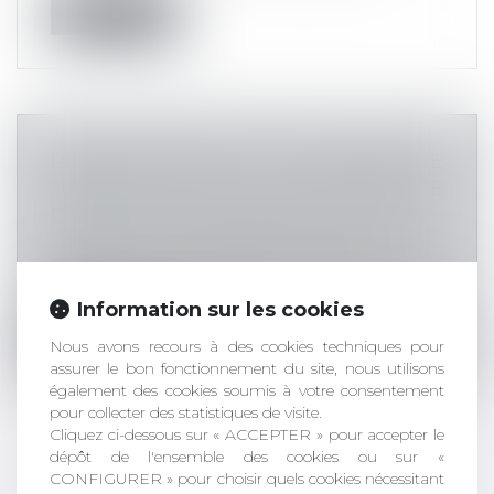
Lire la suite
RESPONSABILITÉ DE L’HUISSIER DE
JUSTICE EN CAS D'ABSENCE
D’INVESTIGATIONS PRÉALABLES
Commissaires de Justice
/
Constats
Engage sa responsabilité l’huissier de
justice qui ne procède pas aux investi...
Information sur les cookies
Lire la suite
Nous avons recours à des cookies techniques pour
assurer le bon fonctionnement du site, nous utilisons
également des cookies soumis à votre consentement
pour collecter des statistiques de visite.
Cliquez ci-dessous sur « ACCEPTER » pour accepter le
dépôt de l'ensemble des cookies ou sur «
CONFIGURER » pour choisir quels cookies nécessitant
TRÊVE HIVERNALE : NOUVEAUTÉS