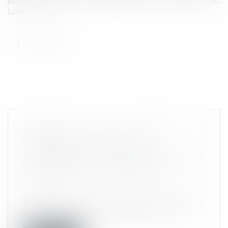
justice et des commissaires-priseurs judiciaires...
Lire la suite
HUISSIERS DE JUSTICE ET
COMMISSAIRES-PRISEURS
JUDICIAIRES : UNE NOUVELLE CARTE
D’INSTALLATION AVANT FIN 2019
Commissaires de Justice
/
Mesures
d'exécution
Nommés le 10 octobre 2019 au collège de
l’Autorité de la concurrence, Jean-Lo...