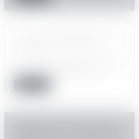
LE DROIT DE PROPRIÉTÉ FACE À
L'EXPULSION DE SQUATTEURS
Commissaires de Justice
/
Mesures
d'exécution
Le droit de faire expulser des squatteurs
est un droit absolu, lié au droit d...
Lire la suite
RÉCLAMATION DE LOYERS IMPAYÉS :
COMMENT FAIRE INTERVENIR LA