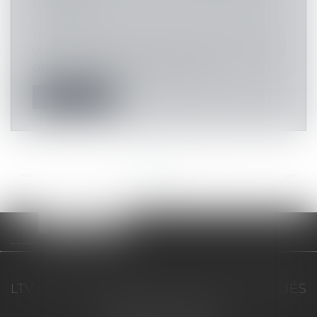
CAUTION ?
Commissaires de Justice
/
Recouvrement
des impayés
Votre locataire ne paye plus son loyer et ne
donne pas suite à vos courriers...
Lire la suite
<<
<
...
41
42
43
44
45
46
47
...
>
>>
LTV COMMISSAIRES DE JUSTICE ASSOCIÉS
Espace Hôtel Dieu