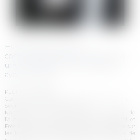
Huissiers de justice et
commissaires-priseurs judiciaires :
une nouvelle carte d’installation
avant fin 2019
Publié le :
27/11/2019
Commissaires de Justice
/
Mesures d'exécution
Source :
www.actualitesdudroit.fr
Nommés le 10 octobre 2019 au collège de
l’Autorité de la concurrence, Jean-Louis Gallet et
Frédéric Marty devront notamment plancher sur
les futures cartes d’installation des huissiers de